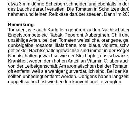
etwa 3 mm dünne Scheiben schneiden und ebenfalls in der F
des Lauchs darauf verteilen. Die Tomaten in Schnitzee d
nehmen und feinen Reibkäse darüber streuen. Dann im 200
Bemerkung
Tomaten, wie auch Kartoffeln gehören zu den Nachtschatte
Engelstrompete etc. Tabak, Peperoni, Auberginen, Chili u
unzählige Arten, bei den Tomaten weissliche, orangene, gelb
dunkelgelbe, rosarote, lilafarbene, rote, blaue, violette, 
gefleckte. Nachtschattengewächse sind immer in der Regel a
Nachtschattengewächse wie der Stechapfel, das schwarze B
Krankheit wegen dem hohen Anteil an Vitamin C, aber auch
von der Leibeigenschaft. Am aromatischten bei der Tomate s
oft entfernt, weil sie weniger gut verdaulich sind. Bei der K
sollten unbedingt entfernt werden. Übrigens haben langzeits
doppelt so hoch ist wie bei den konventionell erzeugten.