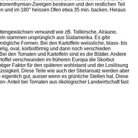
itronenthymian-Zweigen bestreuen und den restlichen Teil
en und im 180° heissen Ofen etwa 35 min. backen. Heraus
tengewächsen verwandt wie zB. Tollkirsche, Alraune,
feln stammen ursprünglich aus Südamerika. Es gibt
 mögliche Formen. Bei den Kartoffeln weissliche, blass- bis
gelig, oval, kürbisförmig und dann noch verschieden
Bei den Tomaten und Kartoffeln sind es die Blätter. Andere
toffel verschwanden im früheren Europa die Skorbut
tiger Faktor für den späteren wohlstand und der Loslösung
üssigkeit. Diese Teile wie auch der Stielansatz werden aber
sie eigentich gut, ausser wenn es grünliche Stellen hat. Diese
ien- Anteil bei Tomaten aus ökologischer Landwirtschaft fast