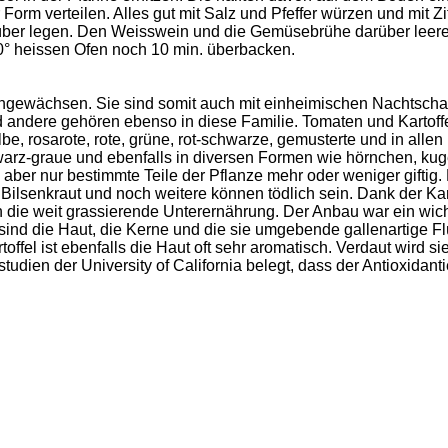
orm verteilen. Alles gut mit Salz und Pfeffer würzen und mit Z
arüber legen. Den Weisswein und die Gemüsebrühe darüber leer
° heissen Ofen noch 10 min. überbacken.
ngewächsen. Sie sind somit auch mit einheimischen Nachtschat
nd andere gehören ebenso in diese Familie. Tomaten und Kartof
e, rosarote, rote, grüne, rot-schwarze, gemusterte und in allen
schwarz-graue und ebenfalls in diversen Formen wie hörnchen, ku
ber nur bestimmte Teile der Pflanze mehr oder weniger giftig. 
ilsenkraut und noch weitere können tödlich sein. Dank der Kar
 die weit grassierende Unterernährung. Der Anbau war ein wich
ind die Haut, die Kerne und die sie umgebende gallenartige Fl
artoffel ist ebenfalls die Haut oft sehr aromatisch. Verdaut wird 
tudien der University of California belegt, dass der Antioxidant