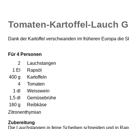
Tomaten-Kartoffel-Lauch G
Dank der Kartoffel verschwanden im früheren Europa die S
Für 4 Personen
2
Lauchstangen
1 El
Rapsöl
400 g
Kartoffeln
4
Tomaten
1 dl
Weisswein
1,5 dl
Gemüsebrühe
160 g
Reibkäse
Zitronenthymian
Zubereitung
Die Lauchstangen in feine Scheiben schneiden und in Rapsöl