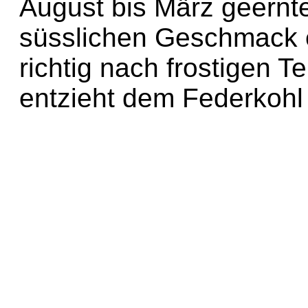
August bis März geernt
süsslichen Geschmack e
richtig nach frostigen 
entzieht dem Federkohl d