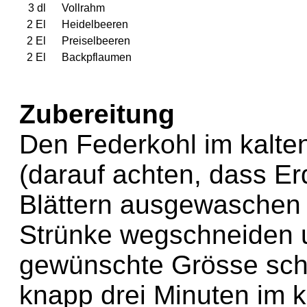
3 dl
Vollrahm
2 El
Heidelbeeren
2 El
Preiselbeeren
2 El
Backpflaumen
Zubereitung
Den Federkohl im kalte
(darauf achten, dass E
Blättern ausgewaschen i
Strünke wegschneiden un
gewünschte Grösse schn
knapp drei Minuten im