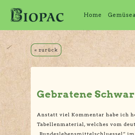
Home
Gemüse
« zurück
Gebratene Schwa
Anstatt viel Kommentar habe ich he
Tabellenmaterial, welches vom deu
„Bundeslebensmittelschluessel“ im 