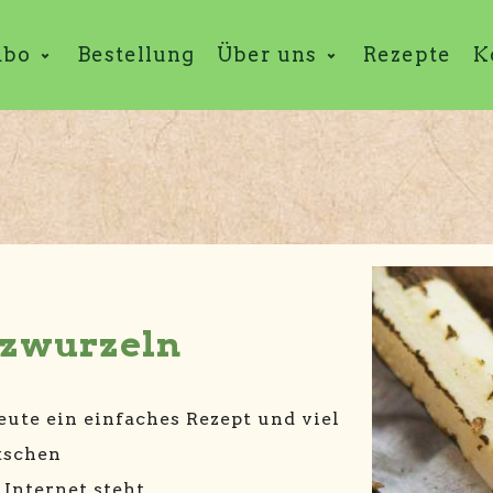
abo
Bestellung
Über uns
Rezepte
K
rzwurzeln
ute ein einfaches Rezept und viel
tschen
Internet steht.