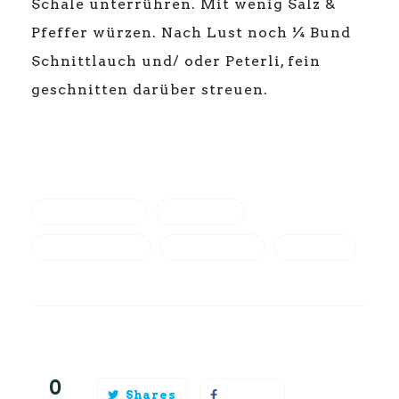
Schale unterrühren. Mit wenig Salz &
Pfeffer würzen. Nach Lust noch ¼ Bund
Schnittlauch und/ oder Peterli, fein
geschnitten darüber streuen.
FEDERKOHL
GEMÜSE
KRAUTSTIEL
MANGOLD
REZEPT
5
Likes
0
Shares