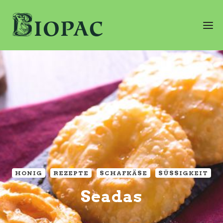
HONIG
REZEPTE
SCHAFKÄSE
SÜSSIGKEIT
Seadas