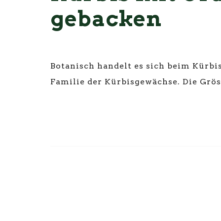
gebacken
8. Februar 2018
-
by
Pascal Wettstein
Botanisch handelt es sich beim Kürbi
Familie der Kürbisgewächse. Die Grö