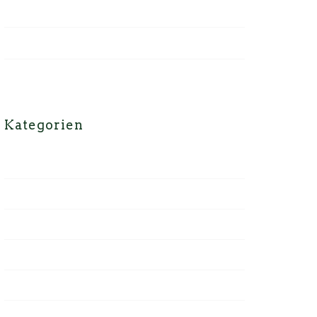
April 2022
Februar 2018
Februar 2016
Kategorien
Aktuell
Cima di Rapa
Federkohl
Feta
Gratin
Gurke