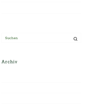
Quinoa Bowl mit gebackener Rande
Krautstiel-Kartoffel-Gratin
Archiv
Januar 2023
Juni 2022
Mai 2022